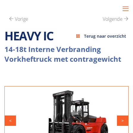
Vorige
Volgende
HEAVY IC
Terug naar overzicht
14-18t Interne Verbranding
Vorkheftruck met contragewicht
<
>